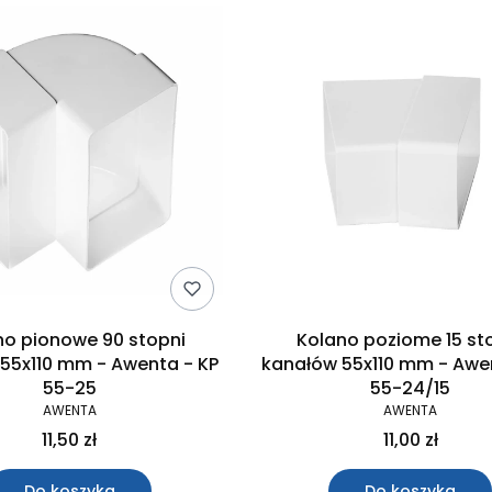
no pionowe 90 stopni
Kolano poziome 15 st
55x110 mm - Awenta - KP
kanałów 55x110 mm - Awe
55-25
55-24/15
AWENTA
AWENTA
11,50 zł
11,00 zł
Do koszyka
Do koszyka