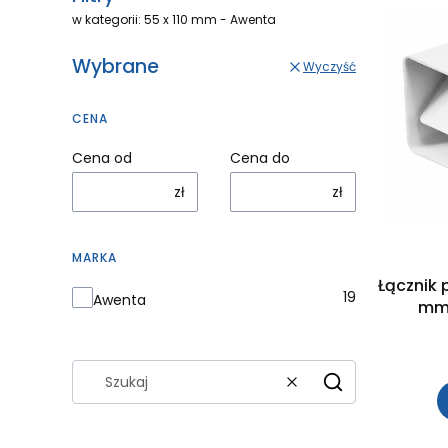
w kategorii: 55 x 110 mm - Awenta
Wybrane
Wyczyść
CENA
Cena od
Cena do
zł
zł
MARKA
Łącznik 
Marka
19
Awenta
mm 
Wyczyść
Szukaj