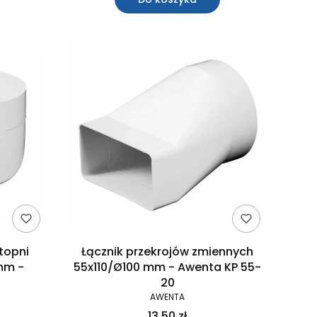
topni
Łącznik przekrojów zmiennych
mm -
55x110/Ø100 mm - Awenta KP 55-
3
20
AWENTA
13,50 zł