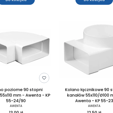
no poziome 90 stopni
Kolano łącznikowe 90 s
55x110 mm - Awenta - KP
kanałów 55x110/Ø100 
55-24/90
Awenta - KP 55-2
AWENTA
AWENTA
13,00 zł
12,50 zł