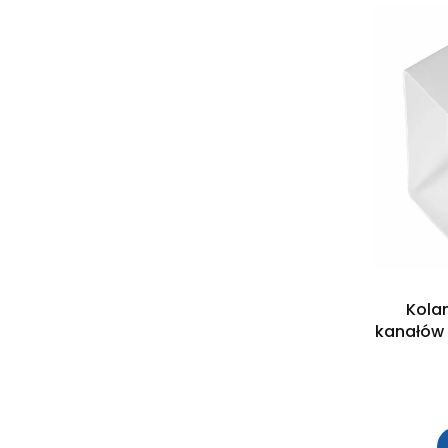
Kola
kanałów 