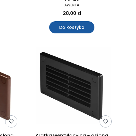
AWENTA
28,00 zł
Do koszyka
osłona
Kratka wentylacyjna - osłona