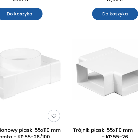
Do koszyka
Do koszyka
pionowy płaski 55x110 mm
Trójnik płaski 55x110 mm 
enta - KP 55-26/100
- KP 55-26