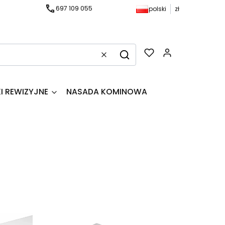
697 109 055
polski
zł
Produkty w k
Wyczyść
Szukaj
I REWIZYJNE
NASADA KOMINOWA