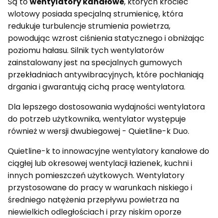
Są to
wentylatory kanałowe
, których króciec
wlotowy posiada specjalną strumienicę, która
redukuje turbulencje strumienia powietrza,
powodując wzrost ciśnienia statycznego i obniżając
poziomu hałasu. Silnik tych wentylatorów
zainstalowany jest na specjalnych gumowych
przekładniach antywibracyjnych, które pochłaniają
drgania i gwarantują cichą pracę wentylatora.
Dla lepszego dostosowania wydajności wentylatora
do potrzeb użytkownika, wentylator występuje
również w wersji dwubiegowej - Quietline-k Duo.
Quietline-k to innowacyjne wentylatory kanałowe do
ciągłej lub okresowej wentylacji łazienek, kuchni i
innych pomieszczeń użytkowych. Wentylatory
przystosowane do pracy w warunkach niskiego i
średniego natężenia przepływu powietrza na
niewielkich odległościach i przy niskim oporze