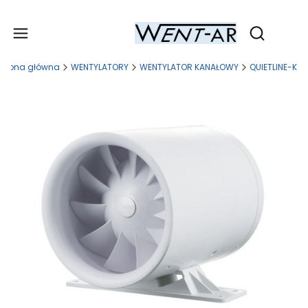
Produ
Otwórz wy
Strona główna
WENTYLATORY
WENTYLATOR KANAŁOWY
QUIETLINE-K