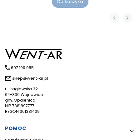
Do koszyka
697 109 055
sklep@went-ar.pl
ul. Łagiewska 32
64-330 Wojnowice
gm. Opalenica
NIP 7881897777
REGON 301331439
Linki w stopce
POMOC