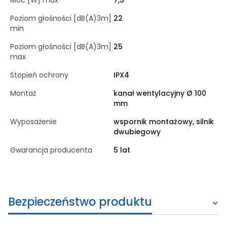
Moc [W] max
7,5
Poziom głośności [dB(A)3m]
22
min
Poziom głośności [dB(A)3m]
25
max
Stopień ochrony
IPX4
Montaż
kanał wentylacyjny Ø 100
mm
Wyposażenie
wspornik montażowy, silnik
dwubiegowy
Gwarancja producenta
5 lat
Bezpieczeństwo produktu