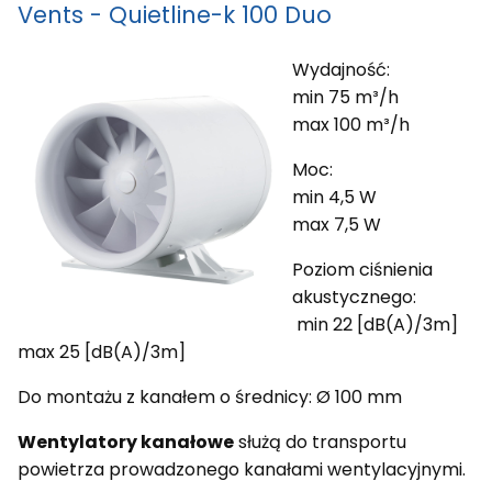
Vents - Quietline-k 100 Duo
Wydajność:
min 75 m³/h
max 100 m³/h
Moc:
min 4,5 W
max 7,5 W
Poziom ciśnienia
akustycznego:
min 22 [dB(A)/3m]
max 25 [dB(A)/3m]
Do montażu z kanałem o średnicy: Ø 100 mm
Wentylatory kanałowe
służą do transportu
powietrza prowadzonego kanałami wentylacyjnymi.