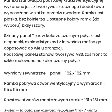
Ramka stanowiąca podstawę kratki wentylacyjnej
wykonana jest z tworzywa sztucznego i dodatkowo
wyposażona w siatkę przeciw owadom. Ramka jest
płaska, bez kołnierza. Dostępne kolory ramki (do
wyboru) biały i szary.
Szklany panel Trax w kolorze czarnym połysk jest
elegancki, minimalistyczny i z łatwością można go
dopasować do wielu aranżacji.
Podstawę panelu stanowi tworzywo ABS, zaś front to
szkło malowane na kolor czarny połysk.
Wymiary zewnętrzne - panel - 162 x 162 mm
Ramka pokrywa otwór wentylacyjny o wymiarach -
115 x 115 mm
Rozstaw otworów montażowych ramki - 131 x 131 mm
System+ to autorskie rozwiązanie polskiej firmy Awenta