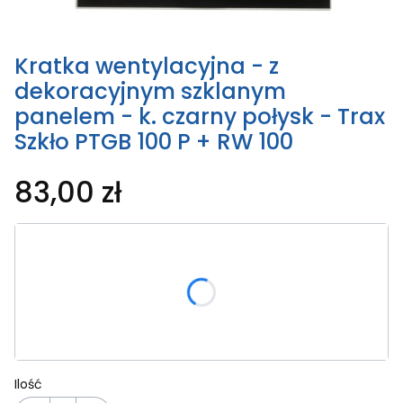
Kratka wentylacyjna - z
dekoracyjnym szklanym
panelem - k. czarny połysk - Trax
Szkło PTGB 100 P + RW 100
83,00 zł
Wybierz wariant produktu:
Poszczególne warianty mogą różnić się ceną
*
Kolor ramki
Pokaż wszystkie kolory
Ilość