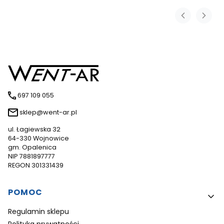
697 109 055
sklep@went-ar.pl
ul. Łagiewska 32
64-330 Wojnowice
gm. Opalenica
NIP 7881897777
REGON 301331439
Linki w stopce
POMOC
Regulamin sklepu